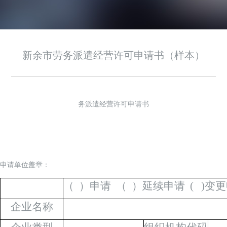
青岛***人力资源服务有限公司 已交付
山西***劳务有限公司 已交付
***（北京）劳务服务有限公司 已交付
新余市劳务派遣经营许可申请书（样本）
四川省***人力资源管理有限公司 已交付
新疆***人力资源服务有限公司 已交付
南京***劳务派遣有限责任公司 已交付
广东***劳务派遣有限公司 已交付
务派遣经营许可申请书
昆山***企业管理有限公司 已交付
辽宁***劳务派遣有限公司 已交付
山东***科技发展有限公司 已交付
***（厦门）人力资源有限公司 已交付
申请单位盖章：
武汉***人力资源有限公司 已交付
（
）申请
（
）延续申请
(
)
变更
贵州***通信工程有限责任公司 已交付
企业名称
安徽***劳务有限公司 已交付
***（上海）人力资源有限公司已交付