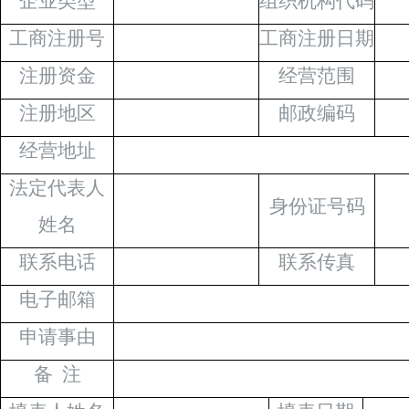
企业类型
组织机构代码
河南***人力资源服务有限公司 已交付
工商注册号
工商注册日期
延安***劳务派遣有限公司 已交付
注册资金
经营范围
成都市***人劳务服务有限公司 已交付
天津市***劳务服务有限公司 已交付
注册地区
邮政编码
四川***劳务有限公司 已交付
经营地址
中山市***人力资源有限公司 已交付
天津***劳务工程公司 已交付
法定代表人
身份证号码
西藏***人力资源服务有限公司 已交付
姓名
重庆***劳务有限公司 已交付
联系电话
联系传真
青岛***人力资源服务有限公司 已交付
山西***劳务有限公司 已交付
电子邮箱
***（北京）劳务服务有限公司 已交付
申请事由
四川省***人力资源管理有限公司 已交付
备
注