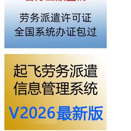
延安***劳务派遣有限公司 已交付
成都市***人劳务服务有限公司 已交付
天津市***劳务服务有限公司 已交付
四川***劳务有限公司 已交付
中山市***人力资源有限公司 已交付
天津***劳务工程公司 已交付
西藏***人力资源服务有限公司 已交付
重庆***劳务有限公司 已交付
青岛***人力资源服务有限公司 已交付
山西***劳务有限公司 已交付
***（北京）劳务服务有限公司 已交付
四川省***人力资源管理有限公司 已交付